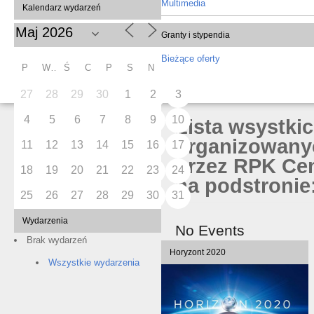
Multimedia
Kalendarz wydarzeń
Granty i stypendia
Bieżące oferty
P
W
Ś
C
P
S
N
27
28
29
30
1
2
3
4
5
6
7
8
9
10
Lista wsystki
organizowany
11
12
13
14
15
16
17
przez RPK Cen
18
19
20
21
22
23
24
na podstronie:
25
26
27
28
29
30
31
Wydarzenia
No Events
Brak wydarzeń
Horyzont 2020
Wszystkie wydarzenia