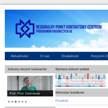
Aktualności
O nas
Działalność
Horyzont 
Sukcesy naszych naukowców
Wymiana dobrych praktyk
Informacje dodatkowe
Prof. Piotr Sankowski
Poradniki