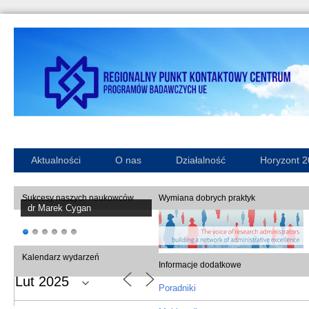
Aktualności
O nas
Działalność
Horyzont 
Sukcesy naszych naukowców
Wymiana dobrych praktyk
dr Marek Cygan
Informacje dodatkowe
Poradniki
Kalendarz wydarzeń