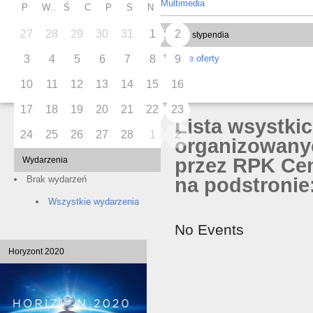
Multimedia
Granty i stypendia
P
W
Ś
C
P
S
N
Bieżące oferty
27
28
29
30
31
1
2
3
4
5
6
7
8
9
10
11
12
13
14
15
16
Lista wsystki
organizowany
17
18
19
20
21
22
23
przez RPK Cen
24
25
26
27
28
1
2
na podstronie:
Wydarzenia
Brak wydarzeń
No Events
Wszystkie wydarzenia
Horyzont 2020