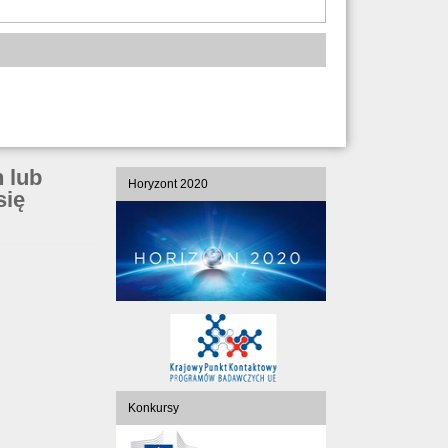
 lub
Horyzont 2020
się
Konkursy