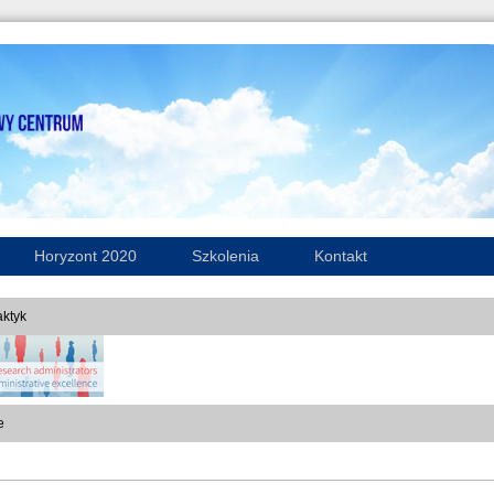
Horyzont 2020
Szkolenia
Kontakt
ktyk
e