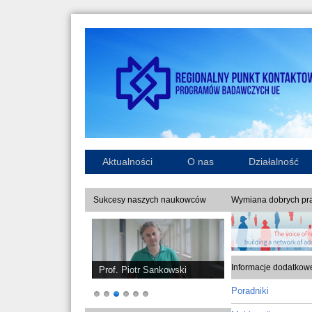
Aktualności
O nas
Działalność
Sukcesy naszych naukowców
Wymiana dobrych pra
Informacje dodatkow
Prof. Piotr Sankowski
Poradniki