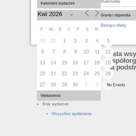
Multimedia
Kalendarz wydarzeń
Granty i stypendia
Bieżące oferty
P
W
Ś
C
P
S
N
30
31
1
2
3
4
5
6
7
8
9
10
11
12
Lista ws
współorg
13
14
15
16
17
18
19
na podstr
20
21
22
23
24
25
26
27
28
29
30
1
2
3
No Events
Wydarzenia
Brak wydarzeń
Wszystkie wydarzenia