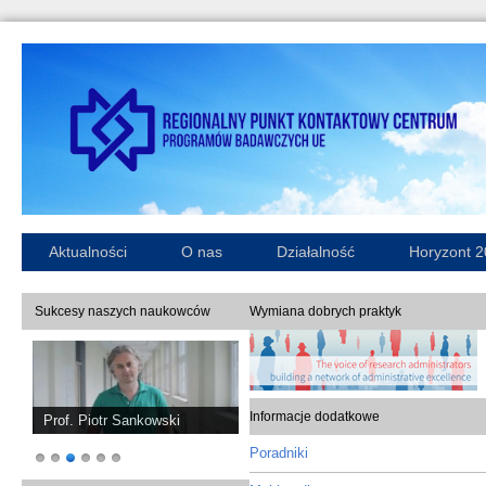
Aktualności
O nas
Działalność
Horyzont 
Sukcesy naszych naukowców
Wymiana dobrych praktyk
Informacje dodatkowe
Prof. Piotr Sankowski
Poradniki