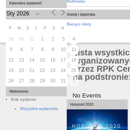
Multimedia
Kalendarz wydarzeń
Granty i stypendia
Bieżące oferty
P
W
Ś
C
P
S
N
29
30
31
1
2
3
4
5
6
7
8
9
10
11
Lista wsystki
organizowany
12
13
14
15
16
17
18
przez RPK Cen
19
20
21
22
23
24
25
na podstronie:
26
27
28
29
30
31
1
Wydarzenia
No Events
Brak wydarzeń
Horyzont 2020
Wszystkie wydarzenia