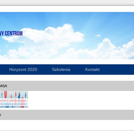
Horyzont 2020
Szkolenia
Kontakt
ktyk
e