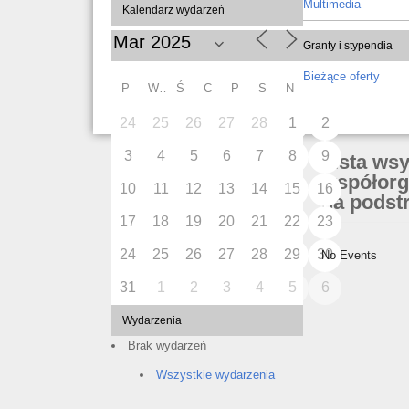
Multimedia
Kalendarz wydarzeń
Granty i stypendia
Bieżące oferty
P
W
Ś
C
P
S
N
24
25
26
27
28
1
2
3
4
5
6
7
8
9
Lista ws
współorg
10
11
12
13
14
15
16
na podstr
17
18
19
20
21
22
23
24
25
26
27
28
29
30
No Events
31
1
2
3
4
5
6
Wydarzenia
Brak wydarzeń
Wszystkie wydarzenia