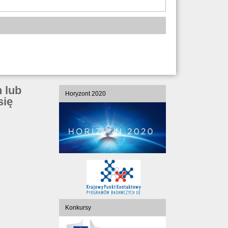
 lub
Horyzont 2020
się
Konkursy