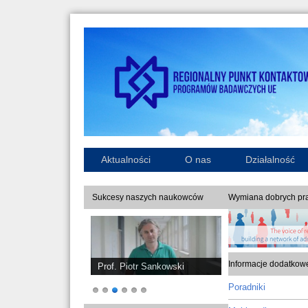
Aktualności
O nas
Działalność
Sukcesy naszych naukowców
Wymiana dobrych pra
Informacje dodatkow
Prof. Piotr Sankowski
Poradniki