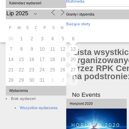
Multimedia
Kalendarz wydarzeń
Granty i stypendia
Bieżące oferty
P
W
Ś
C
P
S
N
30
1
2
3
4
5
6
7
8
9
10
11
12
13
Lista wsystki
organizowany
14
15
16
17
18
19
20
przez RPK Cen
21
22
23
24
25
26
27
na podstronie:
28
29
30
31
1
2
3
Wydarzenia
No Events
Brak wydarzeń
Horyzont 2020
Wszystkie wydarzenia