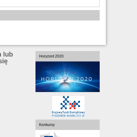
 lub
Horyzont 2020
się
Konkursy