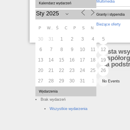
Multimedia
Kalendarz wydarzeń
Granty i stypendia
Bieżące oferty
P
W
Ś
C
P
S
N
30
31
1
2
3
4
5
6
7
8
9
10
11
12
Lista ws
współorg
13
14
15
16
17
18
19
na podstr
20
21
22
23
24
25
26
27
28
29
30
31
1
2
No Events
Wydarzenia
Brak wydarzeń
Wszystkie wydarzenia