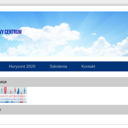
Horyzont 2020
Szkolenia
Kontakt
ktyk
e