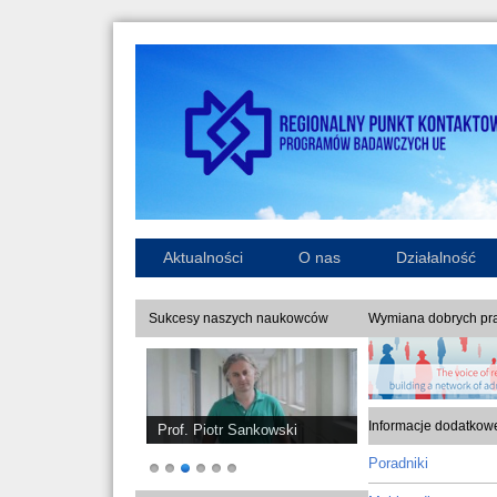
Aktualności
O nas
Działalność
Sukcesy naszych naukowców
Wymiana dobrych pra
Informacje dodatkow
Prof. Piotr Sankowski
Poradniki