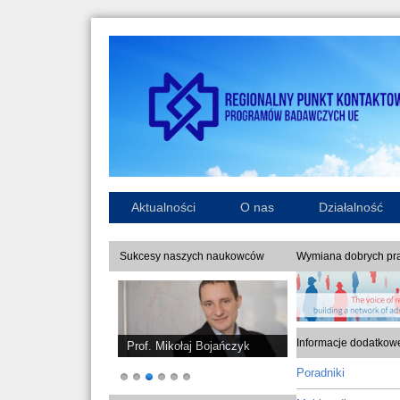
Aktualności
O nas
Działalność
Sukcesy naszych naukowców
Wymiana dobrych pra
Informacje dodatkow
Prof. Mikołaj Bojańczyk
Poradniki