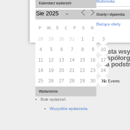
Multimedia
Kalendarz wydarzeń
Granty i stypendia
Bieżące oferty
P
W
Ś
C
P
S
N
28
29
30
31
1
2
3
4
5
6
7
8
9
10
Lista ws
współorg
11
12
13
14
15
16
17
na podstr
18
19
20
21
22
23
24
25
26
27
28
29
30
31
No Events
Wydarzenia
Brak wydarzeń
Wszystkie wydarzenia