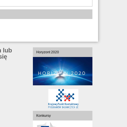
 lub
Horyzont 2020
się
Konkursy