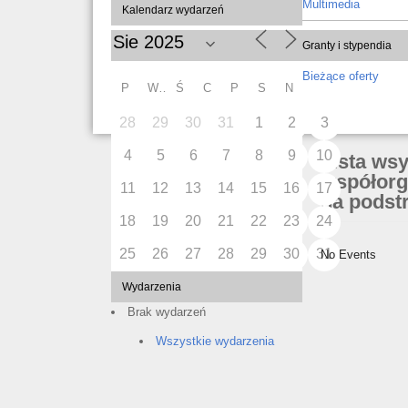
Multimedia
Kalendarz wydarzeń
Granty i stypendia
Bieżące oferty
P
W
Ś
C
P
S
N
28
29
30
31
1
2
3
4
5
6
7
8
9
10
Lista ws
współorg
11
12
13
14
15
16
17
na podstr
18
19
20
21
22
23
24
25
26
27
28
29
30
31
No Events
Wydarzenia
Brak wydarzeń
Wszystkie wydarzenia