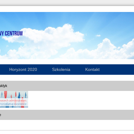
Horyzont 2020
Szkolenia
Kontakt
ktyk
e