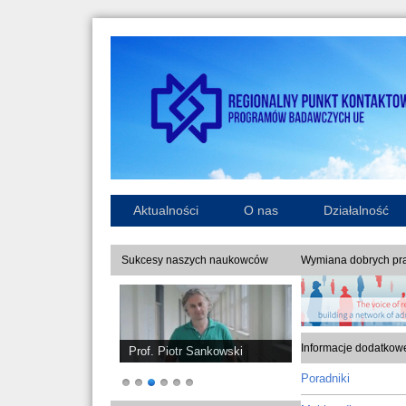
Aktualności
O nas
Działalność
Sukcesy naszych naukowców
Wymiana dobrych pra
Informacje dodatkow
Prof. Piotr Sankowski
Poradniki