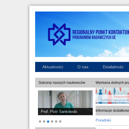
Aktualności
O nas
Działalność
Sukcesy naszych naukowców
Wymiana dobrych pra
Informacje dodatkow
Prof. Piotr Sankowski
Poradniki