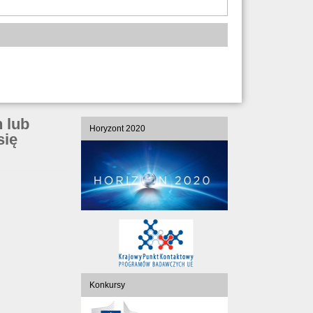
 lub
Horyzont 2020
się
Konkursy