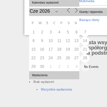
Multimedia
Kalendarz wydarzeń
Granty i stypendia
Bieżące oferty
P
W
Ś
C
P
S
N
1
2
3
4
5
6
7
8
9
10
11
12
13
14
Lista ws
współorg
15
16
17
18
19
20
21
na podstr
22
23
24
25
26
27
28
29
30
1
2
3
4
5
No Events
Wydarzenia
Brak wydarzeń
Wszystkie wydarzenia