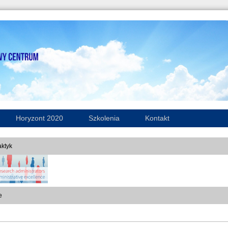
Horyzont 2020
Szkolenia
Kontakt
ktyk
e