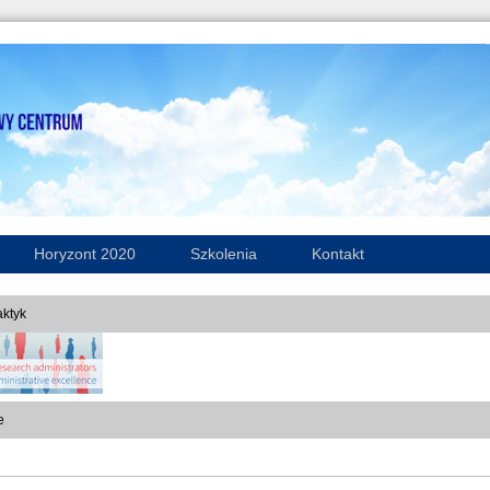
Horyzont 2020
Szkolenia
Kontakt
ktyk
e