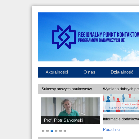
Aktualności
O nas
Działalność
Sukcesy naszych naukowców
Wymiana dobrych pra
Informacje dodatkow
Prof. Piotr Sankowski
Poradniki