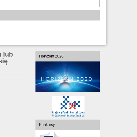
 lub
Horyzont 2020
się
Konkursy