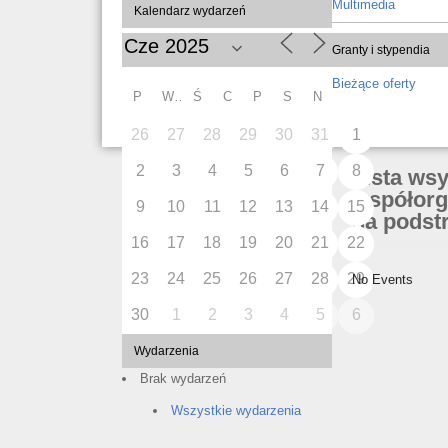
Multimedia
Kalendarz wydarzeń
Granty i stypendia
Bieżące oferty
P
W
Ś
C
P
S
N
26
27
28
29
30
31
1
2
3
4
5
6
7
8
Lista ws
współorg
9
10
11
12
13
14
15
na podstr
16
17
18
19
20
21
22
23
24
25
26
27
28
29
No Events
30
1
2
3
4
5
6
Wydarzenia
Brak wydarzeń
Wszystkie wydarzenia