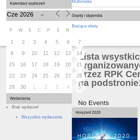
Multimedia
Kalendarz wydarzeń
Granty i stypendia
Bieżące oferty
P
W
Ś
C
P
S
N
1
2
3
4
5
6
7
8
9
10
11
12
13
14
Lista wsystki
organizowany
15
16
17
18
19
20
21
przez RPK Cen
22
23
24
25
26
27
28
na podstronie:
29
30
1
2
3
4
5
Wydarzenia
No Events
Brak wydarzeń
Horyzont 2020
Wszystkie wydarzenia