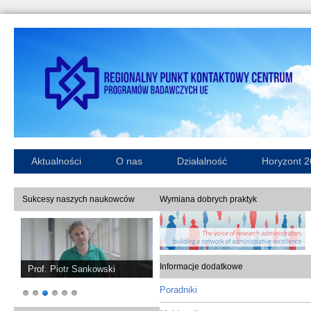
Aktualności
O nas
Działalność
Horyzont 
Sukcesy naszych naukowców
Wymiana dobrych praktyk
Informacje dodatkowe
Prof. Piotr Sankowski
Poradniki