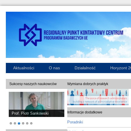
Aktualności
O nas
Działalność
Horyzont 
Sukcesy naszych naukowców
Wymiana dobrych praktyk
Informacje dodatkowe
Prof. Piotr Sankowski
Poradniki