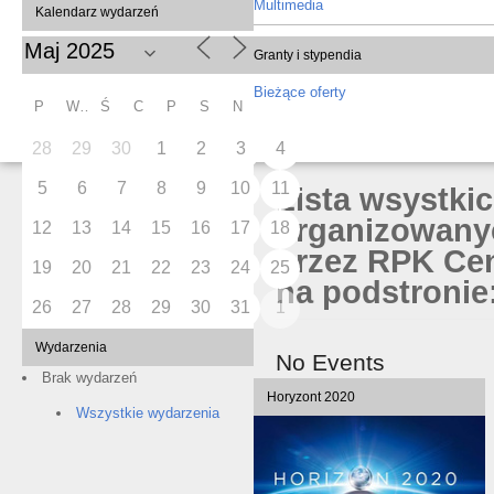
Multimedia
Kalendarz wydarzeń
Granty i stypendia
Bieżące oferty
P
W
Ś
C
P
S
N
28
29
30
1
2
3
4
5
6
7
8
9
10
11
Lista wsystki
organizowany
12
13
14
15
16
17
18
przez RPK Cen
19
20
21
22
23
24
25
na podstronie:
26
27
28
29
30
31
1
Wydarzenia
No Events
Brak wydarzeń
Horyzont 2020
Wszystkie wydarzenia