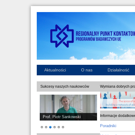
Aktualności
O nas
Działalność
Sukcesy naszych naukowców
Wymiana dobrych pra
Informacje dodatkow
Prof. Piotr Sankowski
Poradniki