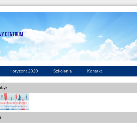
Horyzont 2020
Szkolenia
Kontakt
ktyk
e