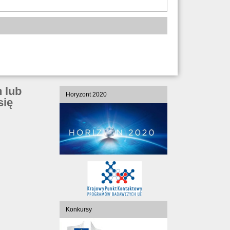
 lub
Horyzont 2020
się
Konkursy