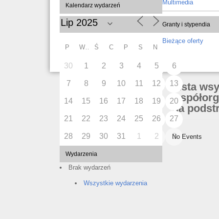
Multimedia
Kalendarz wydarzeń
Granty i stypendia
Bieżące oferty
P
W
Ś
C
P
S
N
30
1
2
3
4
5
6
7
8
9
10
11
12
13
Lista ws
współorg
14
15
16
17
18
19
20
na podstr
21
22
23
24
25
26
27
28
29
30
31
1
2
3
No Events
Wydarzenia
Brak wydarzeń
Wszystkie wydarzenia