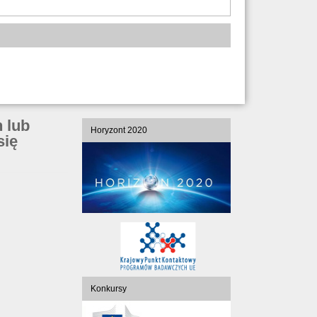
 lub
Horyzont 2020
się
Konkursy