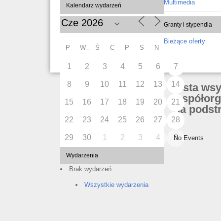
Multimedia
Kalendarz wydarzeń
Granty i stypendia
Bieżące oferty
P
W
Ś
C
P
S
N
1
2
3
4
5
6
7
8
9
10
11
12
13
14
Lista ws
współorg
15
16
17
18
19
20
21
na podstr
22
23
24
25
26
27
28
29
30
1
2
3
4
5
No Events
Wydarzenia
Brak wydarzeń
Wszystkie wydarzenia