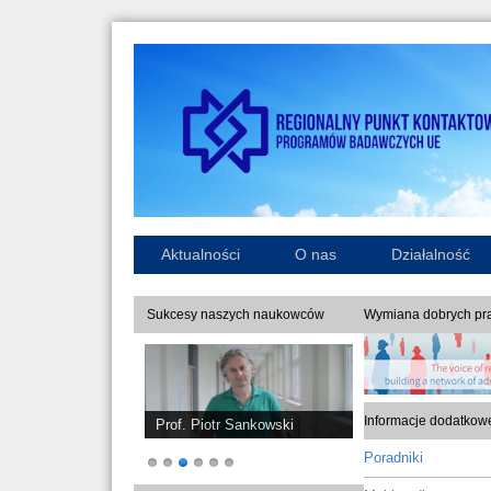
Aktualności
O nas
Działalność
Sukcesy naszych naukowców
Wymiana dobrych pra
Informacje dodatkow
Prof. Piotr Sankowski
Poradniki