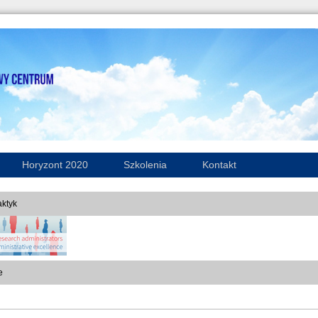
Horyzont 2020
Szkolenia
Kontakt
ktyk
e