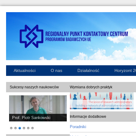
Aktualności
O nas
Działalność
Horyzont 
Sukcesy naszych naukowców
Wymiana dobrych praktyk
Informacje dodatkowe
Prof. Piotr Sankowski
Poradniki