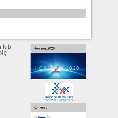
 lub
Horyzont 2020
się
Konkursy