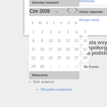
Multimedia
Kalendarz wydarzeń
Granty i stypendia
Bieżące oferty
P
W
Ś
C
P
S
N
1
2
3
4
5
6
7
8
9
10
11
12
13
14
Lista ws
współorg
15
16
17
18
19
20
21
na podstr
22
23
24
25
26
27
28
29
30
1
2
3
4
5
No Events
Wydarzenia
Brak wydarzeń
Wszystkie wydarzenia