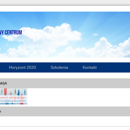
Horyzont 2020
Szkolenia
Kontakt
ktyk
e