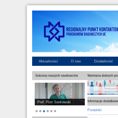
Aktualności
O nas
Działalność
Sukcesy naszych naukowców
Wymiana dobrych pra
Informacje dodatkow
Prof. Piotr Sankowski
Poradniki