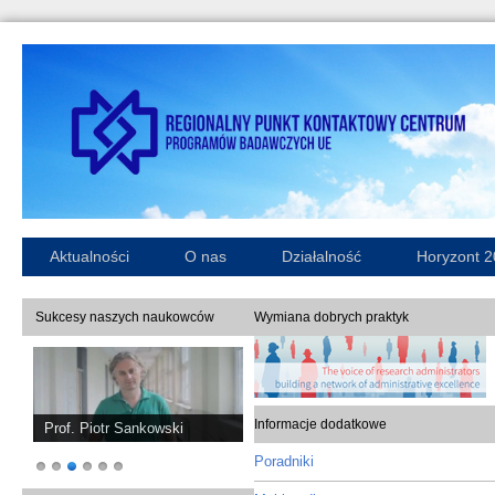
Aktualności
O nas
Działalność
Horyzont 
Sukcesy naszych naukowców
Wymiana dobrych praktyk
Informacje dodatkowe
Prof. Piotr Sankowski
Poradniki