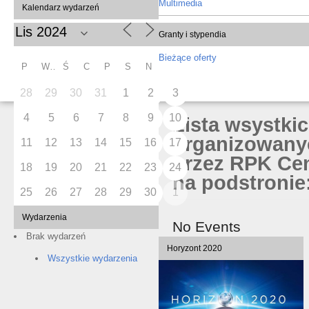
Multimedia
Kalendarz wydarzeń
Granty i stypendia
Bieżące oferty
P
W
Ś
C
P
S
N
28
29
30
31
1
2
3
4
5
6
7
8
9
10
Lista wsystki
organizowany
11
12
13
14
15
16
17
przez RPK Cen
18
19
20
21
22
23
24
na podstronie:
25
26
27
28
29
30
1
Wydarzenia
No Events
Brak wydarzeń
Horyzont 2020
Wszystkie wydarzenia