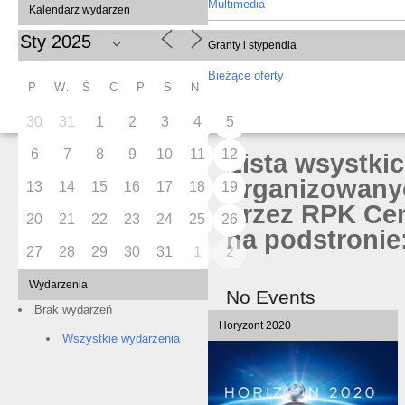
Multimedia
Kalendarz wydarzeń
Granty i stypendia
Bieżące oferty
P
W
Ś
C
P
S
N
30
31
1
2
3
4
5
6
7
8
9
10
11
12
Lista wsystki
organizowany
13
14
15
16
17
18
19
przez RPK Cen
20
21
22
23
24
25
26
na podstronie:
27
28
29
30
31
1
2
Wydarzenia
No Events
Brak wydarzeń
Horyzont 2020
Wszystkie wydarzenia