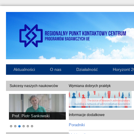
Aktualności
O nas
Działalność
Horyzont 
Sukcesy naszych naukowców
Wymiana dobrych praktyk
Informacje dodatkowe
Prof. Piotr Sankowski
Poradniki