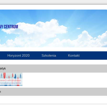
Horyzont 2020
Szkolenia
Kontakt
ktyk
e