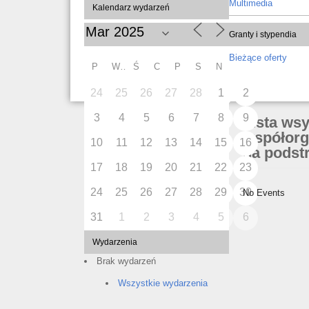
Multimedia
Kalendarz wydarzeń
Granty i stypendia
Bieżące oferty
P
W
Ś
C
P
S
N
24
25
26
27
28
1
2
3
4
5
6
7
8
9
Lista ws
współorg
10
11
12
13
14
15
16
na podstr
17
18
19
20
21
22
23
24
25
26
27
28
29
30
No Events
31
1
2
3
4
5
6
Wydarzenia
Brak wydarzeń
Wszystkie wydarzenia