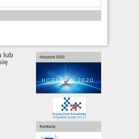
 lub
Horyzont 2020
się
Konkursy