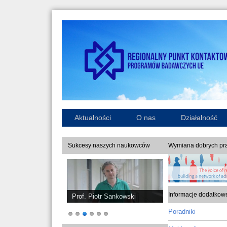
Aktualności
O nas
Działalność
Sukcesy naszych naukowców
Wymiana dobrych pra
Informacje dodatkow
Prof. Piotr Sankowski
Poradniki