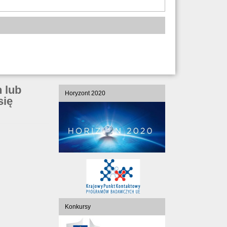
 lub
Horyzont 2020
się
Konkursy