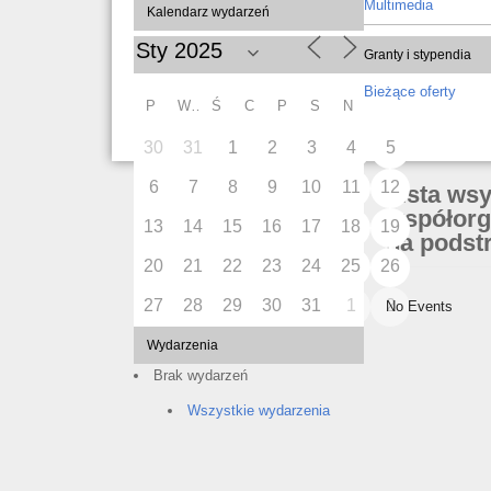
Multimedia
Kalendarz wydarzeń
Granty i stypendia
Bieżące oferty
P
W
Ś
C
P
S
N
30
31
1
2
3
4
5
6
7
8
9
10
11
12
Lista ws
współorg
13
14
15
16
17
18
19
na podstr
20
21
22
23
24
25
26
27
28
29
30
31
1
2
No Events
Wydarzenia
Brak wydarzeń
Wszystkie wydarzenia