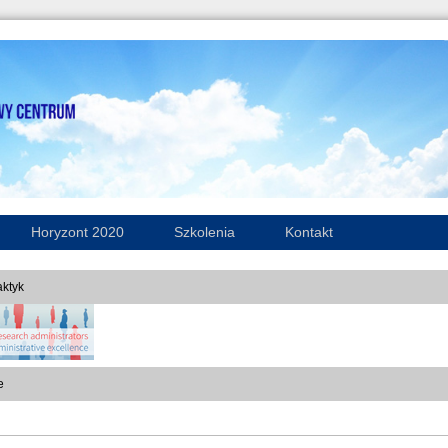
Horyzont 2020
Szkolenia
Kontakt
ktyk
e