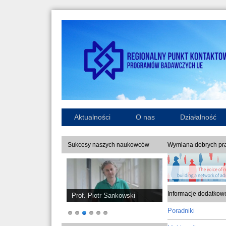
Aktualności
O nas
Działalność
Sukcesy naszych naukowców
Wymiana dobrych pra
Informacje dodatkow
Prof. Piotr Sankowski
Poradniki