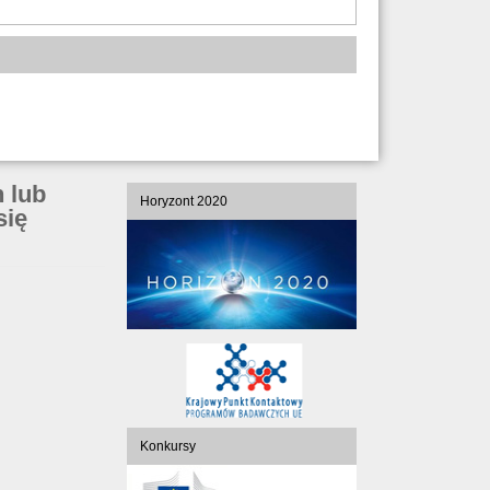
 lub
Horyzont 2020
się
Konkursy