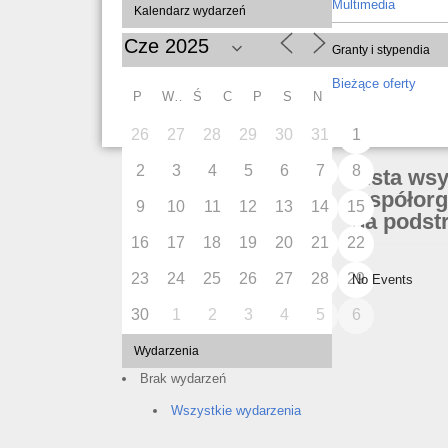
Multimedia
Kalendarz wydarzeń
Granty i stypendia
Bieżące oferty
P
W
Ś
C
P
S
N
26
27
28
29
30
31
1
2
3
4
5
6
7
8
Lista ws
współorg
9
10
11
12
13
14
15
na podstr
16
17
18
19
20
21
22
23
24
25
26
27
28
29
No Events
30
1
2
3
4
5
6
Wydarzenia
Brak wydarzeń
Wszystkie wydarzenia