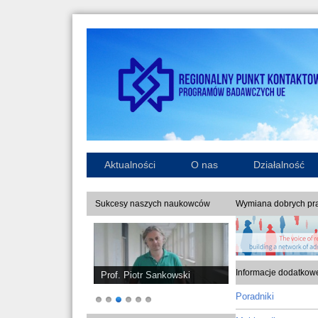
Aktualności
O nas
Działalność
Sukcesy naszych naukowców
Wymiana dobrych pra
Informacje dodatkow
Prof. Piotr Sankowski
Poradniki