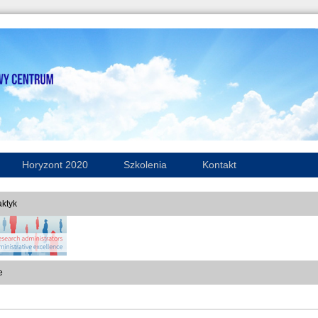
Horyzont 2020
Szkolenia
Kontakt
ktyk
e