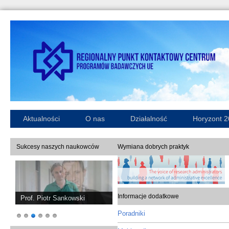
Aktualności
O nas
Działalność
Horyzont 
Sukcesy naszych naukowców
Wymiana dobrych praktyk
Informacje dodatkowe
Prof. Piotr Sankowski
Poradniki