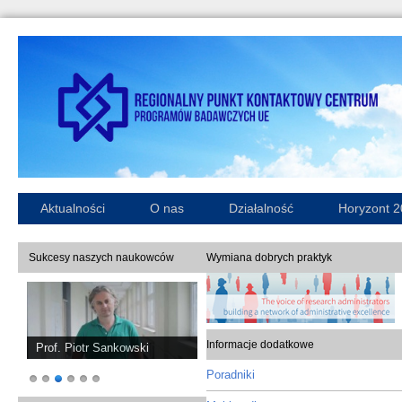
Aktualności
O nas
Działalność
Horyzont 
Sukcesy naszych naukowców
Wymiana dobrych praktyk
Informacje dodatkowe
Prof. Piotr Sankowski
Poradniki