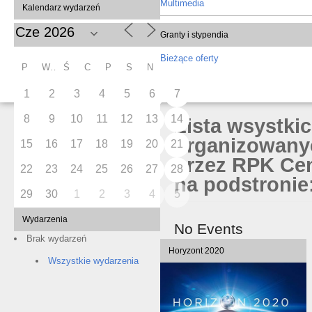
Multimedia
Kalendarz wydarzeń
Granty i stypendia
Bieżące oferty
P
W
Ś
C
P
S
N
1
2
3
4
5
6
7
8
9
10
11
12
13
14
Lista wsystki
organizowany
15
16
17
18
19
20
21
przez RPK Cen
22
23
24
25
26
27
28
na podstronie:
29
30
1
2
3
4
5
Wydarzenia
No Events
Brak wydarzeń
Horyzont 2020
Wszystkie wydarzenia