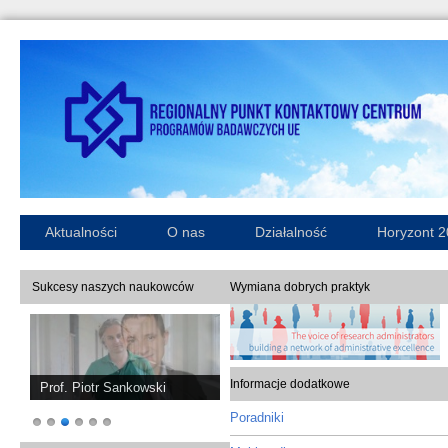
Aktualności
O nas
Działalność
Horyzont 
Sukcesy naszych naukowców
Wymiana dobrych praktyk
Informacje dodatkowe
Prof. Piotr Sankowski
Poradniki