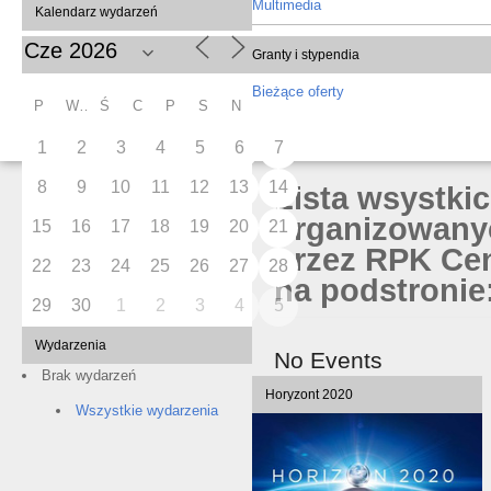
Multimedia
Kalendarz wydarzeń
Granty i stypendia
Bieżące oferty
P
W
Ś
C
P
S
N
1
2
3
4
5
6
7
8
9
10
11
12
13
14
Lista wsystki
organizowany
15
16
17
18
19
20
21
przez RPK Cen
22
23
24
25
26
27
28
na podstronie:
29
30
1
2
3
4
5
Wydarzenia
No Events
Brak wydarzeń
Horyzont 2020
Wszystkie wydarzenia