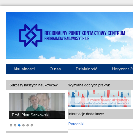
Aktualności
O nas
Działalność
Horyzont 
Sukcesy naszych naukowców
Wymiana dobrych praktyk
Informacje dodatkowe
Prof. Piotr Sankowski
Poradniki