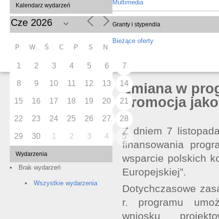
Multimedia
Kalendarz wydarzeń
Granty i stypendia
Bieżące oferty
P
W
Ś
C
P
S
N
1
2
3
4
5
6
7
8
9
10
11
12
13
14
Zmiana w prog
promocja jak
15
16
17
18
19
20
21
22
23
24
25
26
27
28
Z dniem 7 listopad
29
30
1
2
3
4
5
finansowania progr
Wydarzenia
wsparcie polskich 
Brak wydarzeń
Europejskiej”.
Wszystkie wydarzenia
Dotychczasowe zas
r. programu umożl
wniosku projekt