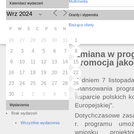
Multimedia
Kalendarz wydarzeń
Granty i stypendia
Bieżące oferty
P
W
Ś
C
P
S
N
26
27
28
29
30
31
1
2
3
4
5
6
7
8
Zmiana w prog
promocja jak
9
10
11
12
13
14
15
16
17
18
19
20
21
22
Z dniem 7 listopad
23
24
25
26
27
28
29
finansowania progr
30
1
2
3
4
5
6
wsparcie polskich 
Europejskiej”.
Wydarzenia
Brak wydarzeń
Dotychczasowe zas
r. programu umożl
Wszystkie wydarzenia
wniosku projekt