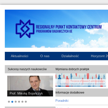
Aktualności
O nas
Działalność
Horyzont 
Sukcesy naszych naukowców
Wymiana dobrych praktyk
Informacje dodatkowe
Prof. Mikołaj Bojańczyk
Poradniki