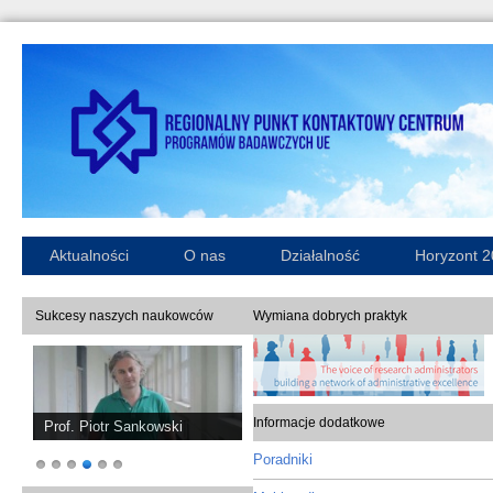
Aktualności
O nas
Działalność
Horyzont 
Sukcesy naszych naukowców
Wymiana dobrych praktyk
Informacje dodatkowe
Prof. Piotr Sankowski
Poradniki