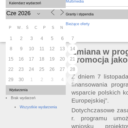
Multimedia
Kalendarz wydarzeń
Granty i stypendia
Bieżące oferty
P
W
Ś
C
P
S
N
1
2
3
4
5
6
7
8
9
10
11
12
13
14
Zmiana w prog
promocja jak
15
16
17
18
19
20
21
22
23
24
25
26
27
28
Z dniem 7 listopad
29
30
1
2
3
4
5
finansowania progr
Wydarzenia
wsparcie polskich 
Brak wydarzeń
Europejskiej”.
Wszystkie wydarzenia
Dotychczasowe zas
r. programu umożl
wniosku projekt