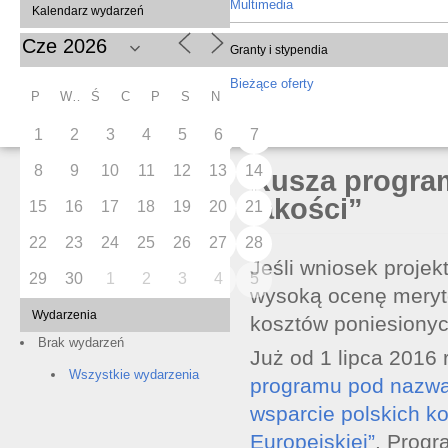
Multimedia
Kalendarz wydarzeń
Granty i stypendia
Bieżące oferty
P
W
Ś
C
P
S
N
1
2
3
4
5
6
7
8
9
10
11
12
13
14
Rusza program
jakości”
15
16
17
18
19
20
21
22
23
24
25
26
27
28
Jeśli wniosek proj
29
30
1
2
3
4
5
wysoką ocenę meryt
Wydarzenia
kosztów poniesionyc
Brak wydarzeń
Już od 1 lipca 2016
Wszystkie wydarzenia
programu pod nazwą 
wsparcie polskich 
Europejskiej”
. Progr