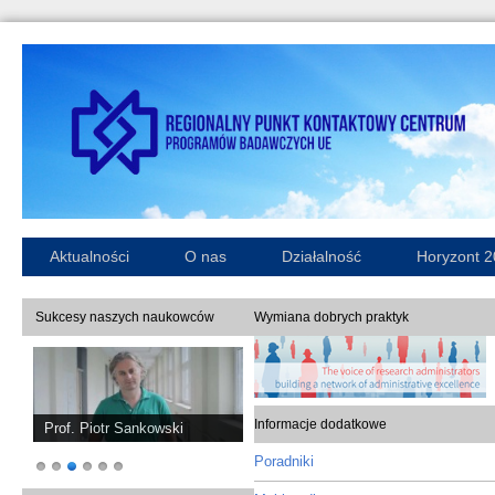
Aktualności
O nas
Działalność
Horyzont 
Sukcesy naszych naukowców
Wymiana dobrych praktyk
Informacje dodatkowe
Prof. Piotr Sankowski
Poradniki